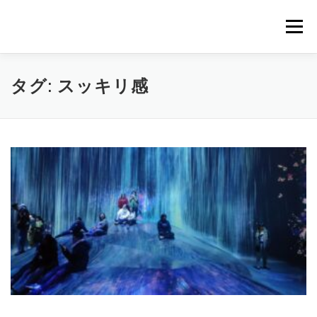
コ
メニ
ン
テ
ン
TOP
波動調整
瞑想コーチング
波動水
タグ:
スッキリ感
ツ
へ
提供メニュー
お客様の声
プロフィール
ス
キ
ッ
アメブロ
プ